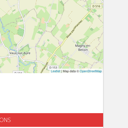
Leaflet
| Map data ©
OpenStreetMap
SONS