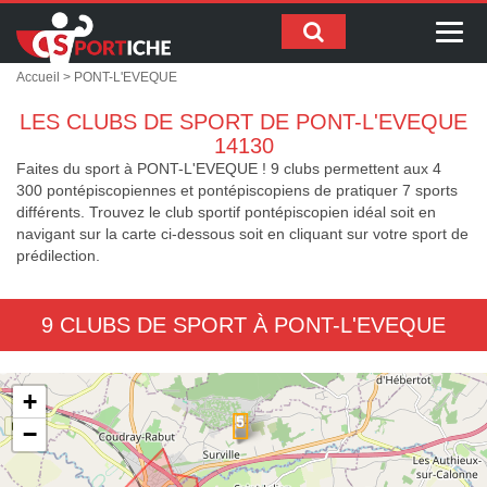
Me
Accueil
> PONT-L'EVEQUE
LES CLUBS DE SPORT DE PONT-L'EVEQUE
14130
Faites du sport à PONT-L'EVEQUE ! 9 clubs permettent aux 4
300 pontépiscopiennes et pontépiscopiens de pratiquer 7 sports
différents. Trouvez le club sportif pontépiscopien idéal soit en
navigant sur la carte ci-dessous soit en cliquant sur votre sport de
prédilection.
9 CLUBS DE SPORT À PONT-L'EVEQUE
+
−