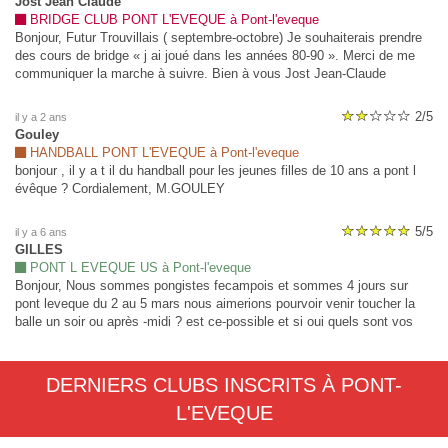
Jost Jean Claude
BRIDGE CLUB PONT L'EVEQUE à Pont-l'eveque
Bonjour, Futur Trouvillais ( septembre-octobre) Je souhaiterais prendre
des cours de bridge « j ai joué dans les années 80-90 ». Merci de me
communiquer la marche à suivre. Bien à vous Jost Jean-Claude
0667239531
2/5
il y a 2 ans
Gouley
HANDBALL PONT L'EVEQUE à Pont-l'eveque
bonjour , il y a t il du handball pour les jeunes filles de 10 ans a pont l
évêque ? Cordialement, M.GOULEY
5/5
il y a 6 ans
GILLES
PONT L EVEQUE US à Pont-l'eveque
Bonjour, Nous sommes pongistes fecampois et sommes 4 jours sur
pont leveque du 2 au 5 mars nous aimerions pourvoir venir toucher la
balle un soir ou après -midi ? est ce-possible et si oui quels sont vos
créneaux adultes ? D'avance merci Cordialement Sandrine et Eric
GILLES (06.60.53.24.50)
DERNIERS CLUBS INSCRITS À PONT-
L'EVEQUE