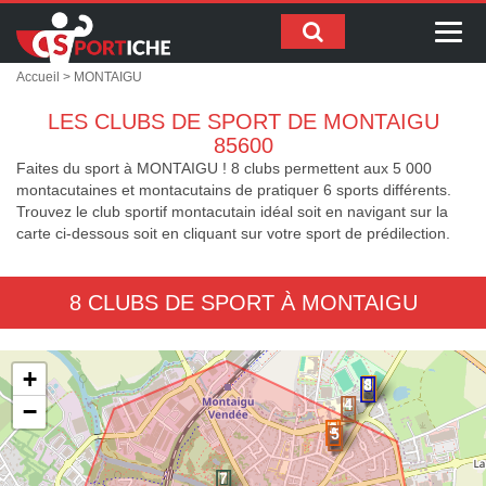
Me
Accueil
> MONTAIGU
LES CLUBS DE SPORT DE MONTAIGU
85600
Faites du sport à MONTAIGU ! 8 clubs permettent aux 5 000
montacutaines et montacutains de pratiquer 6 sports différents.
Trouvez le club sportif montacutain idéal soit en navigant sur la
carte ci-dessous soit en cliquant sur votre sport de prédilection.
8 CLUBS DE SPORT À MONTAIGU
+
−