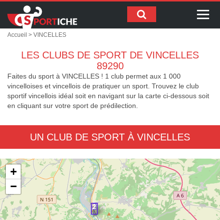
Me
Accueil
> VINCELLES
LES CLUBS DE SPORT DE VINCELLES
89290
Faites du sport à VINCELLES ! 1 club permet aux 1 000
vincelloises et vincellois de pratiquer un sport. Trouvez le club
sportif vincellois idéal soit en navigant sur la carte ci-dessous soit
en cliquant sur votre sport de prédilection.
UN CLUB DE SPORT À VINCELLES
+
−