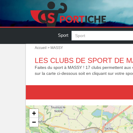
Sport
Accueil
> MASSY
LES CLUBS DE SPORT DE M
Faites du sport à MASSY ! 17 clubs permettent aux 40
sur la carte ci-dessous soit en cliquant sur votre spor
+
−