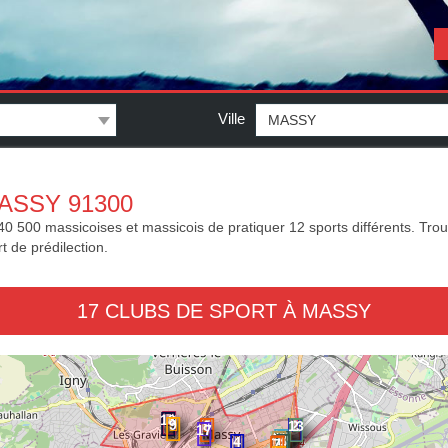
Ville
ASSY 91300
 500 massicoises et massicois de pratiquer 12 sports différents. Trouve
t de prédilection.
17 CLUBS DE SPORT À MASSY