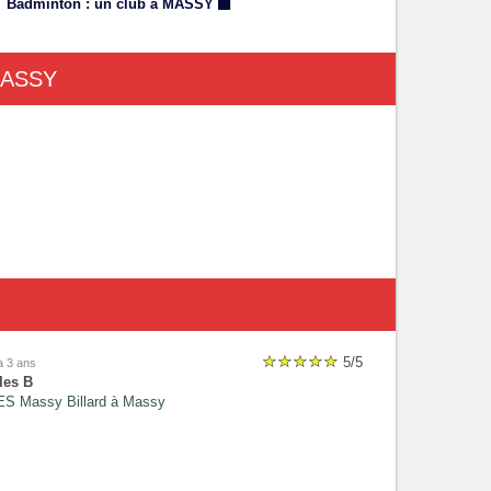
Badminton : un club à MASSY
MASSY
5/5
 a 3 ans
les B
S Massy Billard à Massy