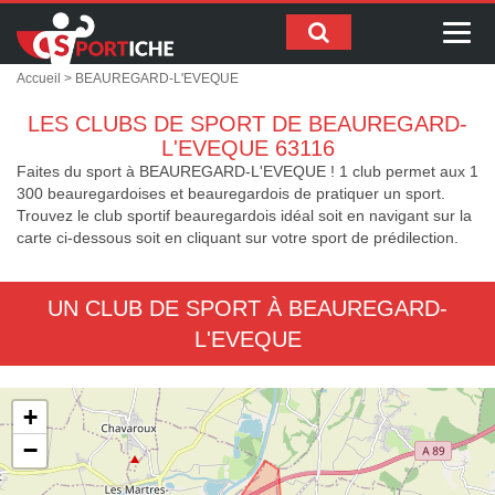
Me
Accueil
> BEAUREGARD-L'EVEQUE
LES CLUBS DE SPORT DE BEAUREGARD-
L'EVEQUE 63116
Faites du sport à BEAUREGARD-L'EVEQUE ! 1 club permet aux 1
300 beauregardoises et beauregardois de pratiquer un sport.
Trouvez le club sportif beauregardois idéal soit en navigant sur la
carte ci-dessous soit en cliquant sur votre sport de prédilection.
UN CLUB DE SPORT À BEAUREGARD-
L'EVEQUE
+
−