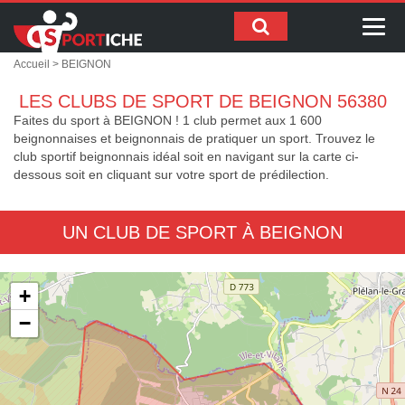
Me
Accueil
> BEIGNON
LES CLUBS DE SPORT DE BEIGNON 56380
Faites du sport à BEIGNON ! 1 club permet aux 1 600
beignonnaises et beignonnais de pratiquer un sport. Trouvez le
club sportif beignonnais idéal soit en navigant sur la carte ci-
dessous soit en cliquant sur votre sport de prédilection.
UN CLUB DE SPORT À BEIGNON
+
−