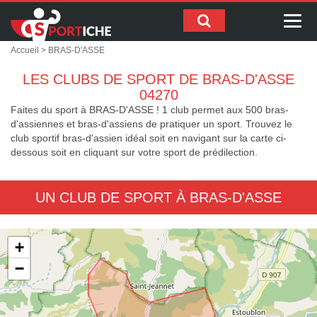
Me
Accueil
> BRAS-D'ASSE
LES CLUBS DE SPORT DE BRAS-D'ASSE
04270
Faites du sport à BRAS-D'ASSE ! 1 club permet aux 500 bras-
d'assiennes et bras-d'assiens de pratiquer un sport. Trouvez le
club sportif bras-d'assien idéal soit en navigant sur la carte ci-
dessous soit en cliquant sur votre sport de prédilection.
UN CLUB DE SPORT À BRAS-D'ASSE
+
−