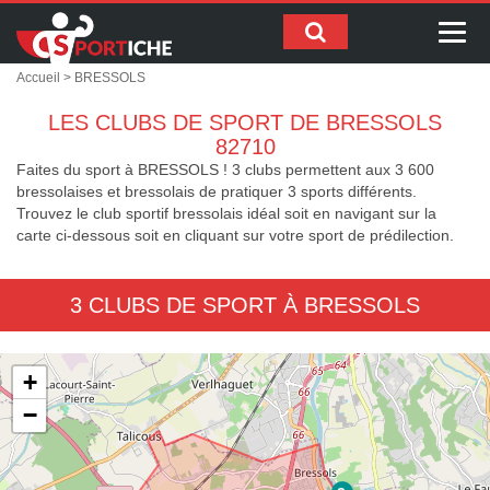
Me
Accueil
> BRESSOLS
LES CLUBS DE SPORT DE BRESSOLS
82710
Faites du sport à BRESSOLS ! 3 clubs permettent aux 3 600
bressolaises et bressolais de pratiquer 3 sports différents.
Trouvez le club sportif bressolais idéal soit en navigant sur la
carte ci-dessous soit en cliquant sur votre sport de prédilection.
3 CLUBS DE SPORT À BRESSOLS
+
−