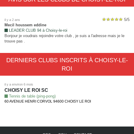
5/5
il y a 2 ans
Mecil houssem eddine
LEADER CLUB 94 à Choisy-le-roi
Bonjour je voudrais rejoindre votre club , je suis a l'adresse mais je le
trouve pas .
DERNIERS CLUBS INSCRITS À CHOISY-LE-
ROI
il y a environ 6 mois
CHOISY LE ROI SC
Tennis de table (ping-pong)
60 AVENUE HENRI CORVOL 94600 CHOISY LE ROI