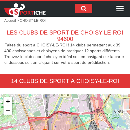
Me
Accueil
> CHOISY-LE-ROI
LES CLUBS DE SPORT DE CHOISY-LE-ROI
94600
Faites du sport à CHOISY-LE-ROI ! 14 clubs permettent aux 39
400 choisyennes et choisyens de pratiquer 12 sports différents.
Trouvez le club sportif choisyen idéal soit en navigant sur la carte
ci-dessous soit en cliquant sur votre sport de prédilection.
14 CLUBS DE SPORT À CHOISY-LE-ROI
+
−