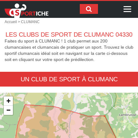
Me
Accueil
> CLUMANC
LES CLUBS DE SPORT DE CLUMANC 04330
Faites du sport à CLUMANC ! 1 club permet aux 200
clumancaises et clumancais de pratiquer un sport. Trouvez le club
sportif clumancais idéal soit en navigant sur la carte ci-dessous
soit en cliquant sur votre sport de prédilection.
UN CLUB DE SPORT À CLUMANC
+
−