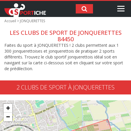
Me
Accueil
> JONQUERETTES
LES CLUBS DE SPORT DE JONQUERETTES
84450
Faites du sport à JONQUERETTES ! 2 clubs permettent aux 1
300 jonquerettoises et jonquerettois de pratiquer 2 sports
différents. Trouvez le club sportif jonquerettois idéal soit en
navigant sur la carte ci-dessous soit en cliquant sur votre sport
de prédilection.
2 CLUBS DE SPORT À JONQUERETTES
+
−