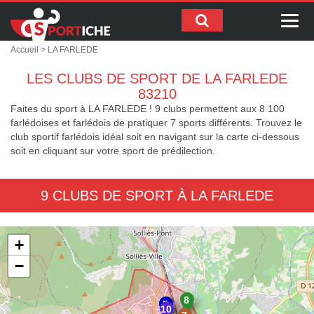
Me
Accueil
> LA FARLEDE
LES CLUBS DE SPORT DE LA FARLEDE
83210
Faites du sport à LA FARLEDE ! 9 clubs permettent aux 8 100
farlédoises et farlédois de pratiquer 7 sports différents. Trouvez le
club sportif farlédois idéal soit en navigant sur la carte ci-dessous
soit en cliquant sur votre sport de prédilection.
9 CLUBS DE SPORT À LA FARLEDE
+
−