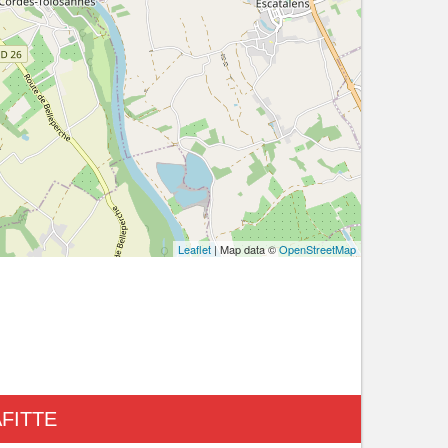
Leaflet
| Map data ©
OpenStreetMap
FITTE