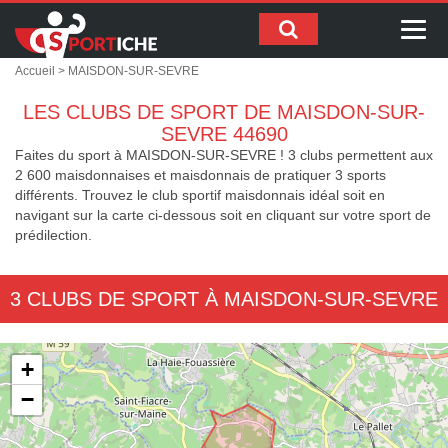
Me
Accueil
> MAISDON-SUR-SEVRE
LES CLUBS DE SPORT DE MAISDON-SUR-
SEVRE 44690
Faites du sport à MAISDON-SUR-SEVRE ! 3 clubs permettent aux
2 600 maisdonnaises et maisdonnais de pratiquer 3 sports
différents. Trouvez le club sportif maisdonnais idéal soit en
navigant sur la carte ci-dessous soit en cliquant sur votre sport de
prédilection.
3 CLUBS DE SPORT À MAISDON-SUR-SEVRE
+
−