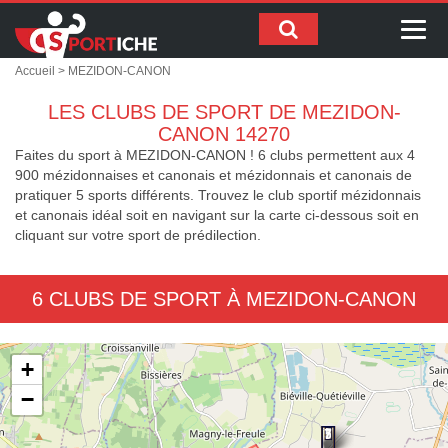
Me
Accueil
> MEZIDON-CANON
LES CLUBS DE SPORT DE MEZIDON-
CANON 14270
Faites du sport à MEZIDON-CANON ! 6 clubs permettent aux 4
900 mézidonnaises et canonais et mézidonnais et canonais de
pratiquer 5 sports différents. Trouvez le club sportif mézidonnais
et canonais idéal soit en navigant sur la carte ci-dessous soit en
cliquant sur votre sport de prédilection.
6 CLUBS DE SPORT À MEZIDON-CANON
+
−