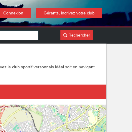
Connexion
Gérants, incrivez votre club
Rechercher
z le club sportif versonnais idéal soit en navigant