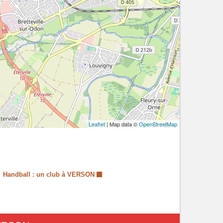
Leaflet
| Map data ©
OpenStreetMap
Handball : un club à VERSON