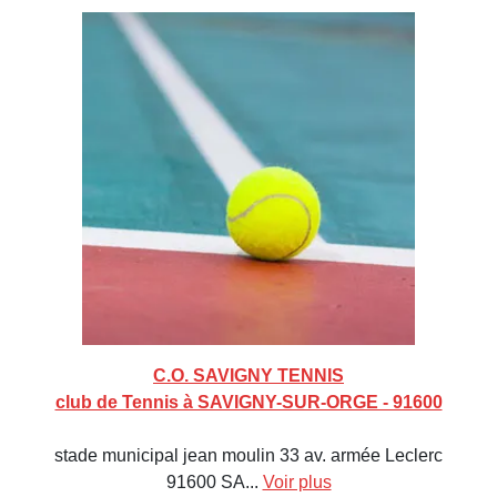
C.O. SAVIGNY TENNIS
club de Tennis à SAVIGNY-SUR-ORGE - 91600
stade municipal jean moulin 33 av. armée Leclerc
91600 SA...
Voir plus