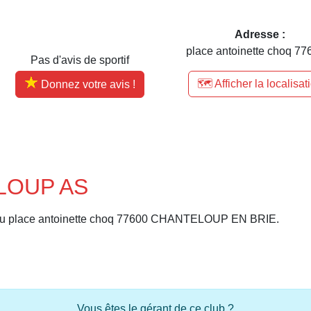
Adresse :
place antoinette choq 776
Pas d'avis de sportif
🗺️ Afficher la localisat
Donnez votre avis !
ELOUP AS
u place antoinette choq 77600 CHANTELOUP EN BRIE.
Vous êtes le gérant de ce club ?