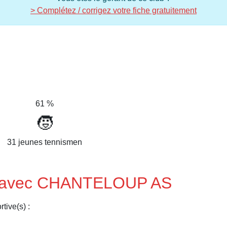
> Complétez / corrigez votre fiche gratuitement
61 %
🧒
31 jeunes tennismen
nis avec CHANTELOUP AS
tive(s) :