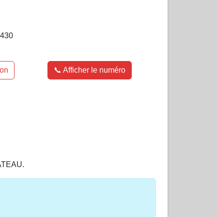
430
ion
📞 Afficher le numéro
HATEAU.