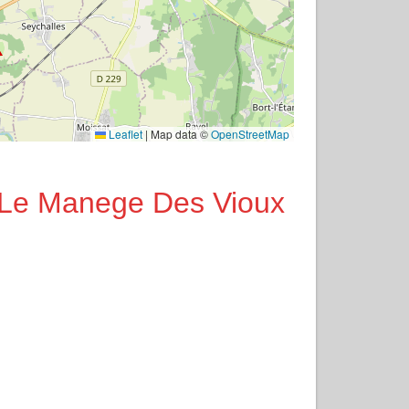
Leaflet
|
Map data ©
OpenStreetMap
n Le Manege Des Vioux