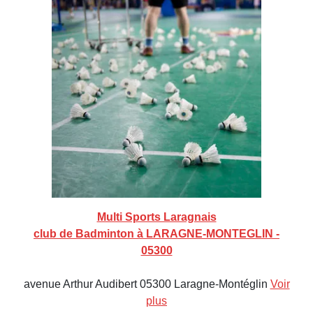
Multi Sports Laragnais
club de Badminton à LARAGNE-MONTEGLIN -
05300
avenue Arthur Audibert 05300 Laragne-Montéglin
Voir
plus