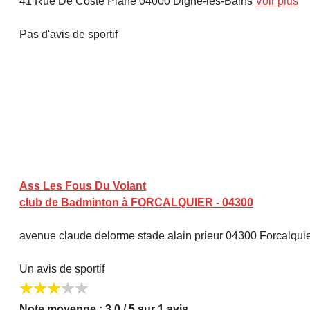
41 Rue De Coste Plane 04000 Digne-les-Bains
Voir plus
Pas d'avis de sportif
Ass Les Fous Du Volant
club de Badminton à FORCALQUIER - 04300
avenue claude delorme stade alain prieur 04300 Forcalqui
Un avis de sportif
Note moyenne : 3,0 / 5 sur 1 avis