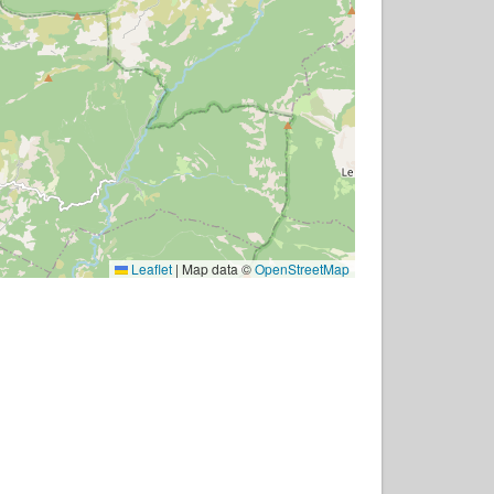
Leaflet
|
Map data ©
OpenStreetMap