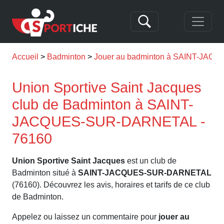
Accueil
Badminton
Jouer au badminton à SAINT-JA
Union Sportive Saint Jacques
club de Badminton à SAINT-
JACQUES-SUR-DARNETAL -
76160
Union Sportive Saint Jacques
est un club de
Badminton situé à
SAINT-JACQUES-SUR-DARNETAL
(76160). Découvrez les avis, horaires et tarifs de ce club
de Badminton.
Appelez ou laissez un commentaire pour
jouer au