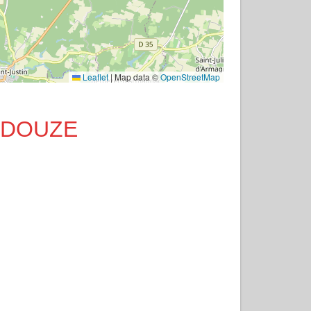
Leaflet
|
Map data ©
OpenStreetMap
A DOUZE