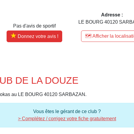
Adresse :
LE BOURG 40120 SARB
Pas d'avis de sportif
🗺️ Afficher la localisat
Donnez votre avis !
LUB DE LA DOUZE
udokas au LE BOURG 40120 SARBAZAN.
Vous êtes le gérant de ce club ?
> Complétez / corrigez votre fiche gratuitement