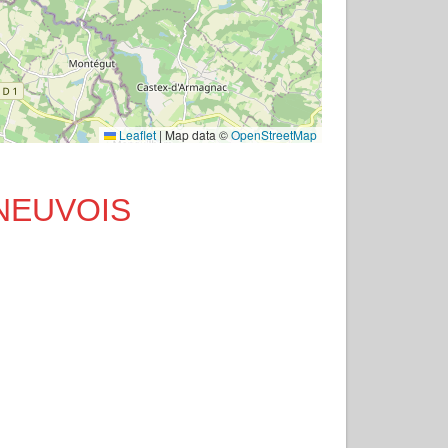
Leaflet
|
Map data ©
OpenStreetMap
ENEUVOIS