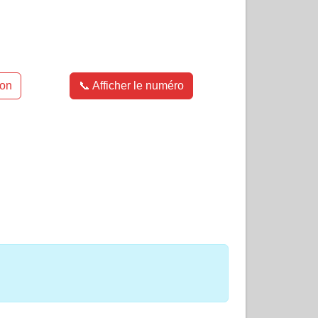
E
ion
📞 Afficher le numéro