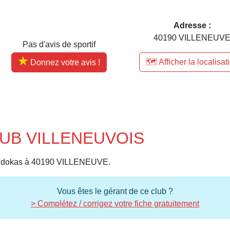
Adresse :
40190 VILLENEUV
Pas d'avis de sportif
🗺️ Afficher la localisat
Donnez votre avis !
LUB VILLENEUVOIS
udokas à 40190 VILLENEUVE.
Vous êtes le gérant de ce club ?
> Complétez / corrigez votre fiche gratuitement