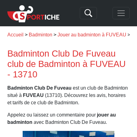
Accueil
Badminton
Jouer au badminton à FUVEAU
Ba
Badminton Club De Fuveau
club de Badminton à FUVEAU
- 13710
Badminton Club De Fuveau
est un club de Badminton
situé à
FUVEAU
(13710). Découvrez les avis, horaires
et tarifs de ce club de Badminton.
Appelez ou laissez un commentaire pour
jouer au
badminton
avec Badminton Club De Fuveau.