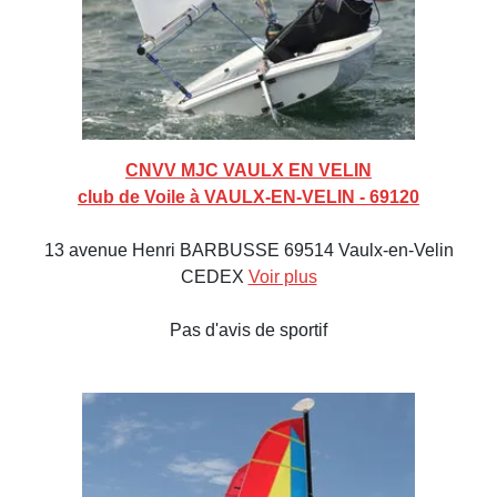
CNVV MJC VAULX EN VELIN
club de Voile à VAULX-EN-VELIN - 69120
13 avenue Henri BARBUSSE 69514 Vaulx-en-Velin
CEDEX
Voir plus
Pas d'avis de sportif