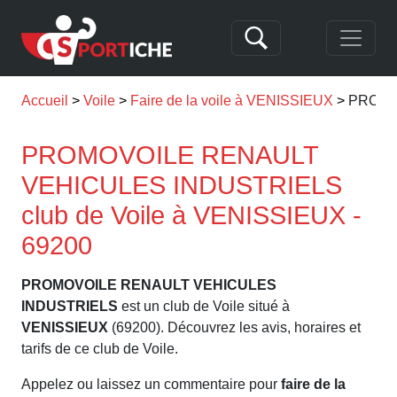
Accueil
Voile
Faire de la voile à VENISSIEUX
PROMO
PROMOVOILE RENAULT
VEHICULES INDUSTRIELS
club de Voile à VENISSIEUX -
69200
PROMOVOILE RENAULT VEHICULES
INDUSTRIELS
est un club de Voile situé à
VENISSIEUX
(69200). Découvrez les avis, horaires et
tarifs de ce club de Voile.
Appelez ou laissez un commentaire pour
faire de la