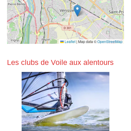
Leaflet
|
Map data ©
OpenStreetMap
Les clubs de Voile aux alentours