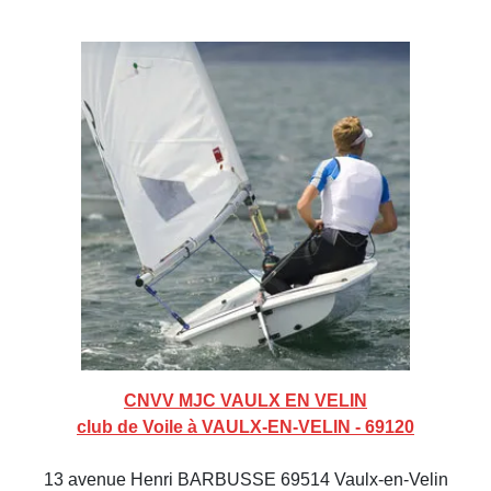
CNVV MJC VAULX EN VELIN
club de Voile à VAULX-EN-VELIN - 69120
13 avenue Henri BARBUSSE 69514 Vaulx-en-Velin