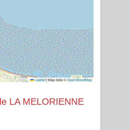
Leaflet
|
Map data ©
OpenStreetMap
té de LA MELORIENNE