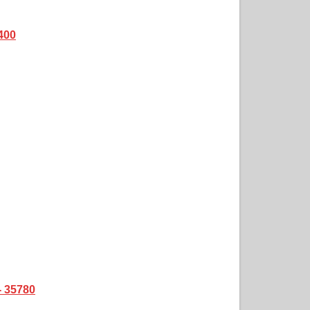
400
- 35780