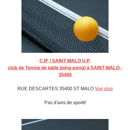
CJF / SAINT-MALO U.P.
club de Tennis de table (ping-pong) à SAINT-MALO -
35400
RUE DESCARTES 35400 ST MALO
Voir plus
Pas d'avis de sportif