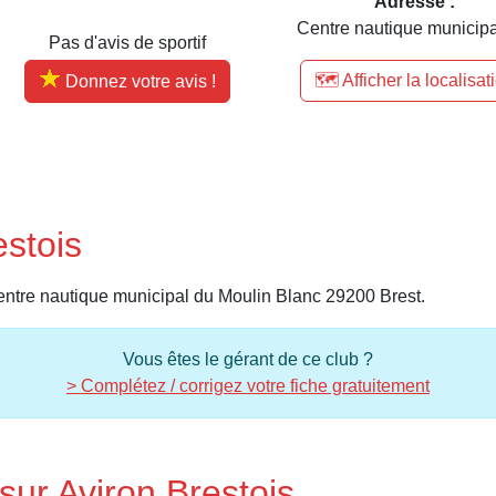
Adresse :
Centre nautique municipal
Pas d'avis de sportif
🗺️ Afficher la localisat
Donnez votre avis !
estois
Centre nautique municipal du Moulin Blanc 29200 Brest.
Vous êtes le gérant de ce club ?
> Complétez / corrigez votre fiche gratuitement
sur Aviron Brestois