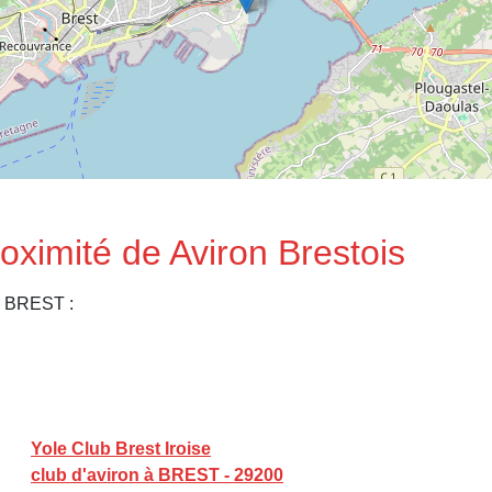
roximité de Aviron Brestois
e BREST :
Yole Club Brest Iroise
club d'aviron à BREST - 29200