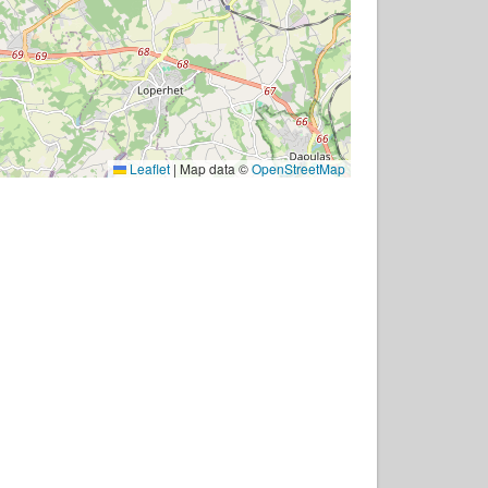
Leaflet
|
Map data ©
OpenStreetMap