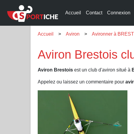
Accueil
Contact
Connexion
Accueil
Aviron
Avironner à BREST
Aviron Brestois c
Aviron Brestois
est un club d'aviron situé à
Appelez ou laissez un commentaire pour
avi