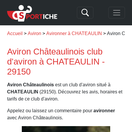
Accueil
Aviron
Avironner à CHATEAULIN
Aviron Chât
Aviron Châteaulinois club
d'aviron à CHATEAULIN -
29150
Aviron Châteaulinois
est un club d'aviron situé à
CHATEAULIN
(29150). Découvrez les avis, horaires et
tarifs de ce club d'aviron.
Appelez ou laissez un commentaire pour
avironner
avec Aviron Châteaulinois.