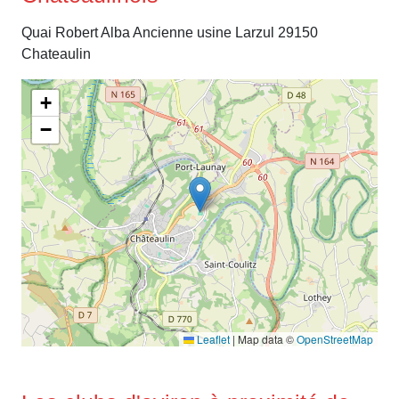
Quai Robert Alba Ancienne usine Larzul 29150
Chateaulin
+
−
Leaflet
|
Map data ©
OpenStreetMap