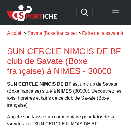
Accueil
Savate (Boxe française)
Faire de la savate à N
SUN CERCLE NIMOIS DE BF
club de Savate (Boxe
française) à NIMES - 30000
SUN CERCLE NIMOIS DE BF
est un club de Savate
(Boxe française) situé à
NIMES
(30000). Découvrez les
avis, horaires et tarifs de ce club de Savate (Boxe
française).
Appelez ou laissez un commentaire pour
faire de la
savate
avec SUN CERCLE NIMOIS DE BF.