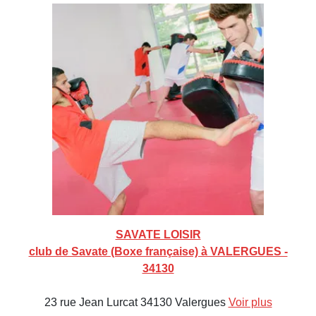
SAVATE LOISIR
club de Savate (Boxe française) à VALERGUES -
34130
23 rue Jean Lurcat 34130 Valergues
Voir plus