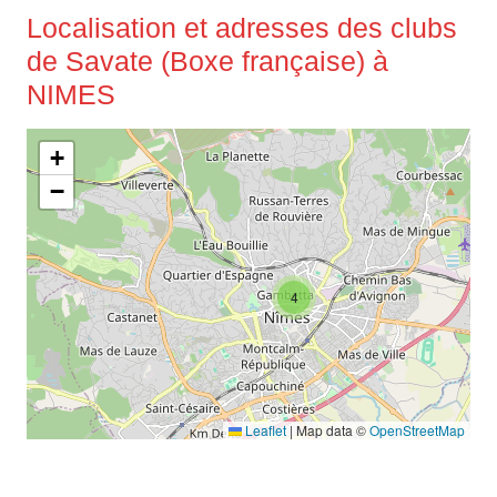
Localisation et adresses des clubs
de Savate (Boxe française) à
NIMES
+
−
4
Leaflet
|
Map data ©
OpenStreetMap