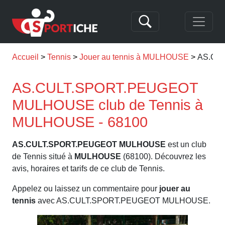
Accueil
Tennis
Jouer au tennis à MULHOUSE
AS.CU
AS.CULT.SPORT.PEUGEOT
MULHOUSE club de Tennis à
MULHOUSE - 68100
AS.CULT.SPORT.PEUGEOT MULHOUSE
est un club
de Tennis situé à
MULHOUSE
(68100). Découvrez les
avis, horaires et tarifs de ce club de Tennis.
Appelez ou laissez un commentaire pour
jouer au
tennis
avec AS.CULT.SPORT.PEUGEOT MULHOUSE.