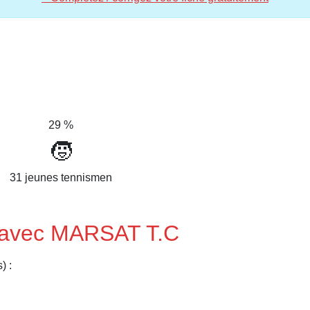
29 %
🧒
31 jeunes tennismen
s avec MARSAT T.C
) :