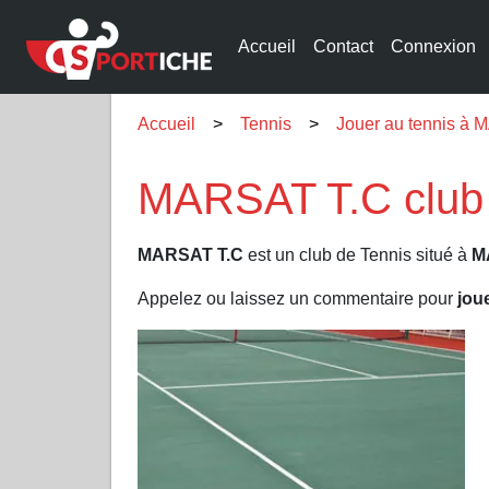
Accueil
Contact
Connexion
Accueil
Tennis
Jouer au tennis à
MARSAT T.C club
MARSAT T.C
est un club de Tennis situé à
M
Appelez ou laissez un commentaire pour
jou