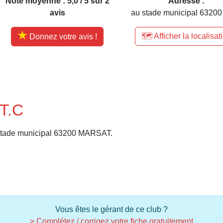
Note moyenne : 5,0 / 5 sur 2
Adresse :
avis
au stade municipal 63200
🗺️ Afficher la localisat
Donnez votre avis !
T.C
stade municipal 63200 MARSAT.
Vous êtes le gérant de ce club ?
> Complétez / corrigez votre fiche gratuitement