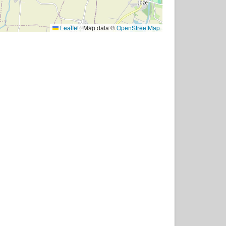
Leaflet
|
Map data ©
OpenStreetMap