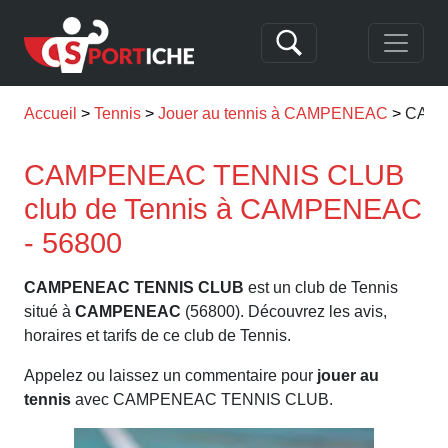
Accueil
Tennis
Jouer au tennis à CAMPENEAC
CAMP
CAMPENEAC TENNIS CLUB
club de Tennis à CAMPENEAC
- 56800
CAMPENEAC TENNIS CLUB
est un club de Tennis
situé à
CAMPENEAC
(56800). Découvrez les avis,
horaires et tarifs de ce club de Tennis.
Appelez ou laissez un commentaire pour
jouer au
tennis
avec CAMPENEAC TENNIS CLUB.