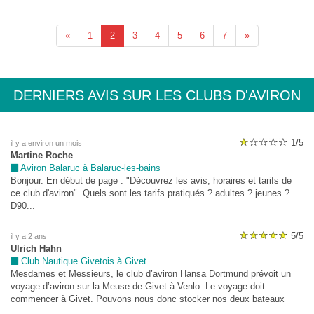
«
1
2
3
4
5
6
7
»
DERNIERS AVIS SUR LES CLUBS D'AVIRON
1/5
il y a environ un mois
Martine Roche
Aviron Balaruc à Balaruc-les-bains
Bonjour. En début de page : "Découvrez les avis, horaires et tarifs de
ce club d'aviron". Quels sont les tarifs pratiqués ? adultes ? jeunes ?
D90...
5/5
il y a 2 ans
Ulrich Hahn
Club Nautique Givetois à Givet
Mesdames et Messieurs, le club d’aviron Hansa Dortmund prévoit un
voyage d’aviron sur la Meuse de Givet à Venlo. Le voyage doit
commencer à Givet. Pouvons nous donc stocker nos deux bateaux
(4x+) du 24.8. au 25.8. sur le terrain du Club Nautique Givetois et les