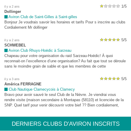
préparer pour le voyage. Je vous suis très reconnaissant de vous avoir
1/5
il y a 2 ans
donné une réponse rapide et aussi positive que possible. Sinceres
Dollinger
salutations Ulrich Hahn, organisateur du voyage
Aviron Club de Saint-Gilles à Saint-gilles
Bonjour Je voudrais savoir les horaires et tarifs Pour s inscrire au clubs
Cordialement Mr dollinger
5/5
il y a 2 ans
SCHWEBEL
Aviron Club Rhuys-Hoëdic à Sarzeau
Chapeau pour votre organisation du raid Sarzeau-Hoëdic! À quoi
reconnait-on l’excellence d’une organisation? Au fait que tout se déroule
sans le moindre grain de sable et que les membres de cette
organisation sont toujours aimables et disponibles. La performance est
d’autant plus remarquable qu’encadrer, en pleine mer, une vingtaine
5/5
il y a 3 ans
d’embarcations dont on ne connaît pas les capacités est une énorme
América FERRAGNE
responsabilité. Merci, nous avons passé un merveilleux week-end grâce
Club Nautique Clamecycois à Clamecy
à vous! Chapeau! Chapeau! Vous êtes grands!
Bravo pour avoir sauvé le seul Club de la Nièvre. Je viendrai vous
rendre visite (maison secondaire à Montapas (58110) et licenciée de la
SNP. Quel tarif pour venir découvrir votre bief ?? Bien cordialement,
América Ferragne
DERNIERS CLUBS D'AVIRON INSCRITS