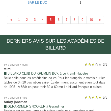
BAR-LE-DUC
1
«
1
2
3
4
5
6
7
8
9
10
»
DERNIERS AVIS SUR LES ACADÉMIES DE
BILLARD
3/5
il y a environ 7 jours
Mimi
BILLARD CLUB DU KREMLIN BCK à Le kremlin-bicetre
Belle salle pour les américains ca va Pour les français le vomis sur les
tables de 3m10 pas nécessaire..Évidemment aucun entretien tout date
de 1995.. A 8€/h ca peut tenir 30 a 60 mn Le billard français n existe
plus sur Paris..
5/5
il y a environ 3 mois
Aubry jonathan
GERARDMER SNOOKER à Gerardmer
Bonjour est ce que votre club existe toujours au snooker merci