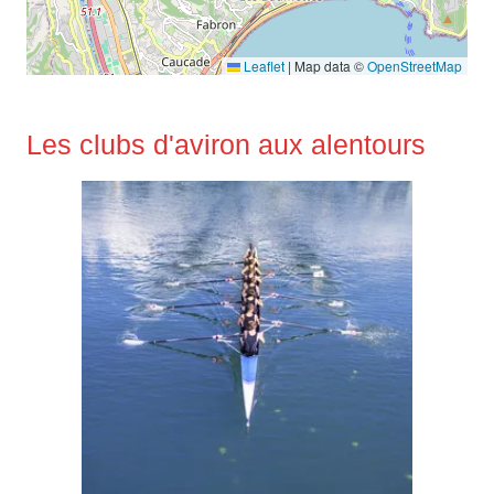
Leaflet
|
Map data ©
OpenStreetMap
Les clubs d'aviron aux alentours