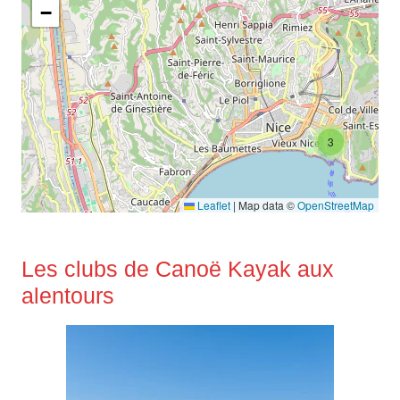
−
3
Leaflet
|
Map data ©
OpenStreetMap
Les clubs de Canoë Kayak aux
alentours