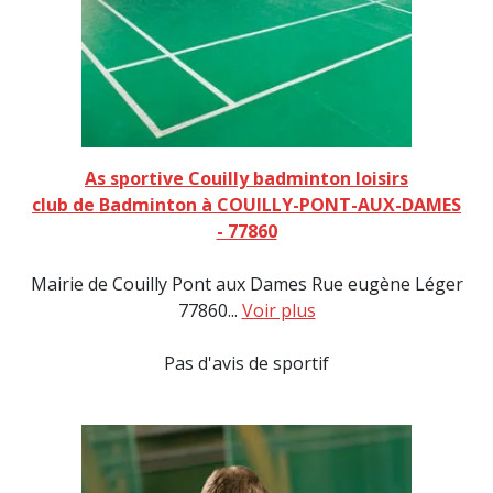
As sportive Couilly badminton loisirs
club de Badminton à COUILLY-PONT-AUX-DAMES
- 77860
Mairie de Couilly Pont aux Dames Rue eugène Léger
77860...
Voir plus
Pas d'avis de sportif