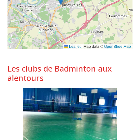
Leaflet
|
Map data ©
OpenStreetMap
Les clubs de Badminton aux
alentours