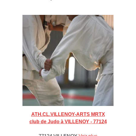
ATH.CL.VILLENOY-ARTS MRTX
club de Judo à VILLENOY - 77124