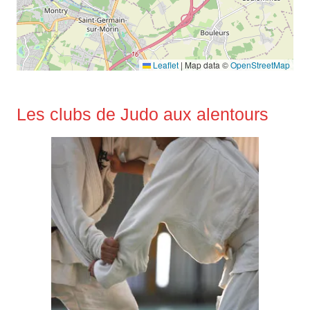
Leaflet
|
Map data ©
OpenStreetMap
Les clubs de Judo aux alentours