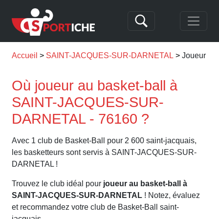
Accueil
SAINT-JACQUES-SUR-DARNETAL
Joueur a
Où joueur au basket-ball à
SAINT-JACQUES-SUR-
DARNETAL - 76160 ?
Avec 1 club de Basket-Ball pour 2 600 saint-jacquais,
les basketteurs sont servis à SAINT-JACQUES-SUR-
DARNETAL !
Trouvez le club idéal pour
joueur au basket-ball à
SAINT-JACQUES-SUR-DARNETAL
! Notez, évaluez
et recommandez votre club de Basket-Ball saint-
jacquais.