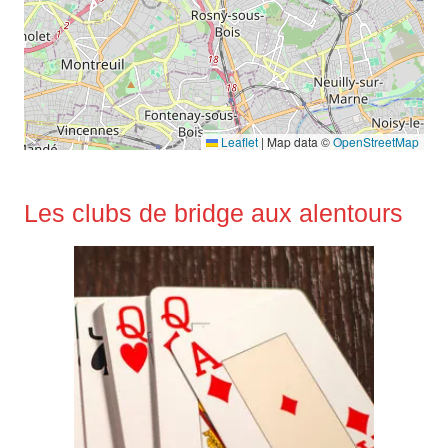
Leaflet
|
Map data ©
OpenStreetMap
Les clubs de bridge aux alentours