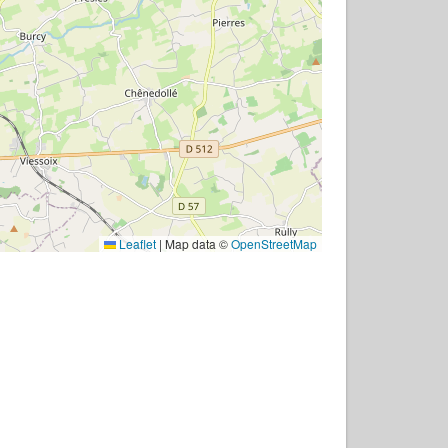
Leaflet
|
Map data ©
OpenStreetMap