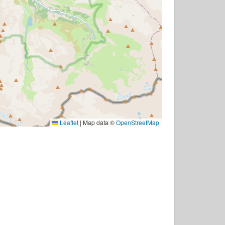
Leaflet
|
Map data ©
OpenStreetMap