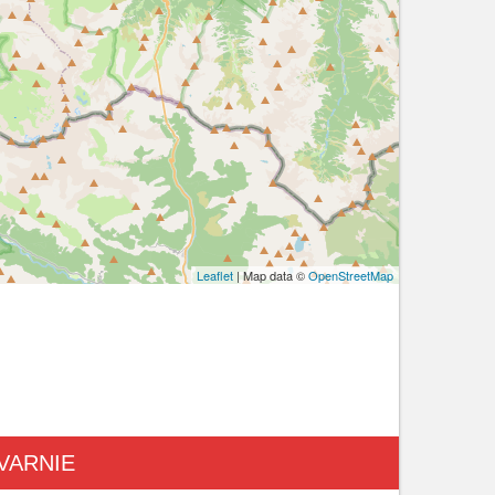
Leaflet
| Map data ©
OpenStreetMap
VARNIE