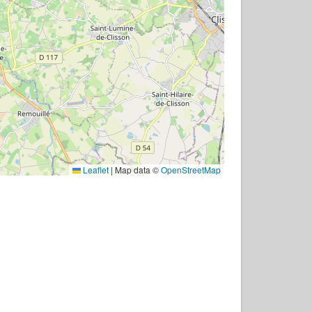
Leaflet
|
Map data ©
OpenStreetMap