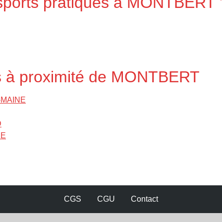
s sports pratiqués à MONTBERT 
es à proximité de MONTBERT
R-MAINE
D
RE
CGS
CGU
Contact