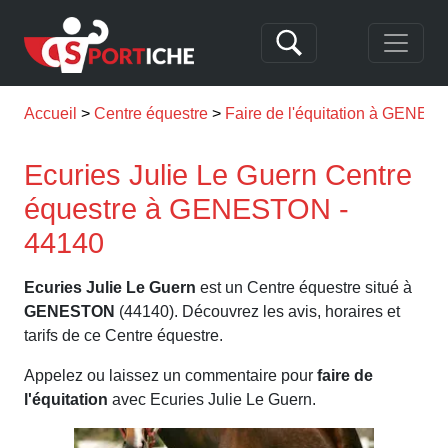
Accueil
Centre équestre
Faire de l'équitation à GENE
Ecuries Julie Le Guern Centre
équestre à GENESTON -
44140
Ecuries Julie Le Guern
est un Centre équestre situé à
GENESTON
(44140). Découvrez les avis, horaires et
tarifs de ce Centre équestre.
Appelez ou laissez un commentaire pour
faire de
l'équitation
avec Ecuries Julie Le Guern.